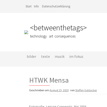
Z
Start
Info
Datenschutzerklärung
u
m
I
n
<betweenthetags>
h
a
l
technology · art· consequences
t
s
p
r
bilder
texte
musik
im fokus
i
n
g
e
HTWK Mensa
n
Geschrieben am
August 25, 2020
von
Steffen Goldacker
Fotografie, Leipzig-Connewitz, Mai 2004