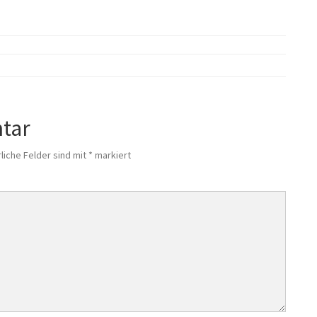
n
a
c
h
:
tar
liche Felder sind mit
*
markiert