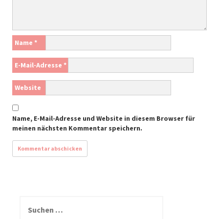
Name
*
E-Mail-Adresse
*
Website
Name, E-Mail-Adresse und Website in diesem Browser für
meinen nächsten Kommentar speichern.
S
u