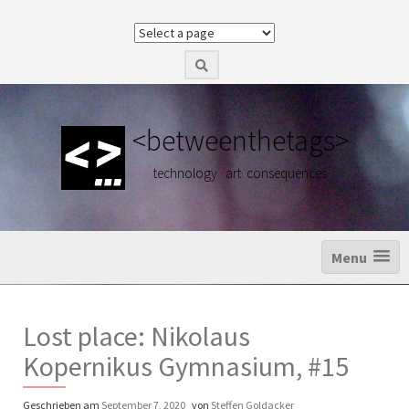
Z
u
m
I
n
h
a
<betweenthetags>
l
t
technology · art· consequences
s
p
r
i
n
Menu
g
e
n
Lost place: Nikolaus
Kopernikus Gymnasium, #15
Geschrieben am
September 7, 2020
von
Steffen Goldacker