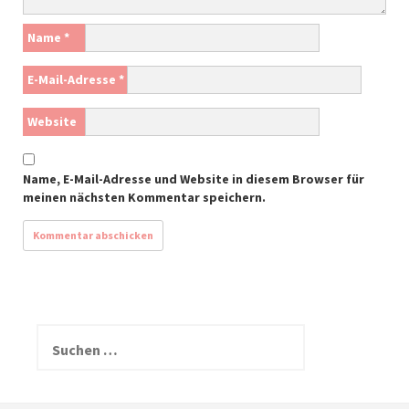
Name
*
E-Mail-Adresse
*
Website
Name, E-Mail-Adresse und Website in diesem Browser für
meinen nächsten Kommentar speichern.
S
u
c
h
e