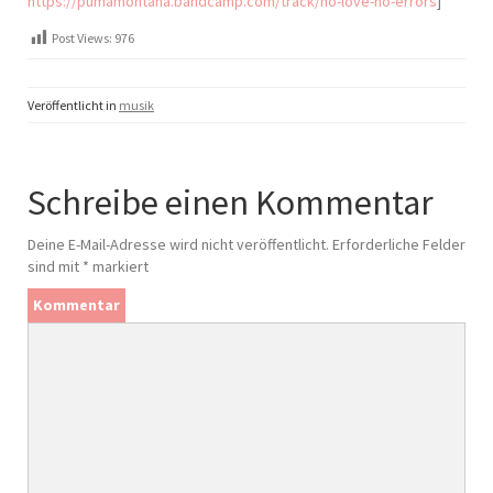
https://pumamontana.bandcamp.com/track/no-love-no-errors
]
Post Views:
976
Veröffentlicht in
musik
Schreibe einen Kommentar
Deine E-Mail-Adresse wird nicht veröffentlicht.
Erforderliche Felder
sind mit
*
markiert
Kommentar