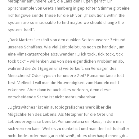
Metapher auf unsere Zeit, die „aus den Fugen gerät“. Ein
Sprachsample von Greta Thunberg in gepitchter Stimme gibt eine
richtungsweisende These für die EP vor: „If solutions within the
system are so impossible to find maybe we should change the
system itself“.
„Dark Matters“ erzählt von den dunklen Seiten unserer Zeit und
unseres Schaffens. Wie viel Zeit bleibt uns noch zu handeln, um
eine Klimakatastrophe abzuwenden? „Tick tock, tick tock, tick
tock tick“ – wir lenken uns von den eigentlichen Problemen ab,
während die Zeit (gegen uns) weiterläuft. Ein Versagen des
Menschens? Oder typisch für unsere Zeit? Pumamontana stellt
fest: Vielleicht will man die Notwendigkeit zum Handeln nicht
erkennen. Aber dann ist auch alles verloren, denn diese
entscheidende Sache ist nicht mehr umkehrbar.
„Lightswitches“ ist ein autobiografisches Werk über die
Möglichkeiten des Lebens. Als Metapher für die Orte und
Lebensereignisse benutzt Pumamontana ein Haus, in dem man
sich verirren kann. Weil es zu dunkel ist und man den Lichtschalter
nicht findet oder man gar nicht weiß, ob es überhaupt einen gibt.