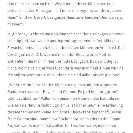
Und dann kreuzen sich die Wege mit anderen Menschen und
plötzlich ist das Haus gar nicht mehr das eigene, sondern „unser
Haus“. Sind wir bereit, das ganze Haus zu erkunden? Und wenn ja,
mit wem?
In „Un/easy“ geht es um den Wunsch nach der zurückgewonnenen
Leichtigkeit, wie wir sie aus Jugendtagen kennen. Der Alltag im
Erwachsenensein lechzt nach den süßen Momenten von einst. Das
Verlangen nach Ortswechseln, um der Beschwerlichkeit zu
entfliehen, die man im Hier vermutet, ist groß. Doch wichtig ist
nicht, wo man sich befindet, sondern was man fühlt. Holen wir uns
die süßen Momente zurück, denn sie sind näher als wir glauben!
„We Are Atoms“ setzt den Menschen gleich mit den atomaren
Bausteinen unserer Physik und Chemie. Es gibt keinen „guten“
oder „schlechten“ Willen von einzelnen Atomen. Sie handeln so,
wie es ihre Natur erlaubt. Egoismus ist daher „nur“ eine Erfindung
des Menschen und keine schlechte Charaktereigenschaft. Da wir
freie Wesen sind, taumeln wir scheinbar ziellos durch den Raum.
So, wie wir es manchmal wollen. Und so, wie wir es manchmal
müssen. Es gibt kein „Anführer-Atom“, sondern Entropie unter den