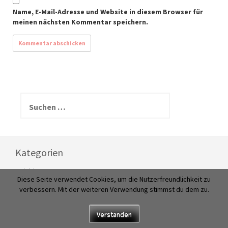
Name, E-Mail-Adresse und Website in diesem Browser für
meinen nächsten Kommentar speichern.
S
u
c
h
e
n
Kategorien
n
a
bilder
Diese Seite verwendet Cookies, um die Nutzerfreundlichkeit zu
c
im fokus
verbessern. Mit der weiteren Verwendung stimmst du dem zu.
h
:
musik
Verstanden
texte